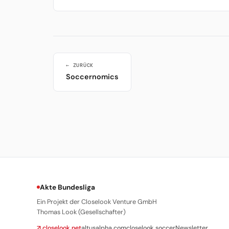
← ZURÜCK
Soccernomics
Akte Bundesliga
Ein Projekt der Closelook Venture GmbH
Thomas Look (Gesellschafter)
↗ closelook.net
altusalpha.com
closelook.soccer
Newsletter