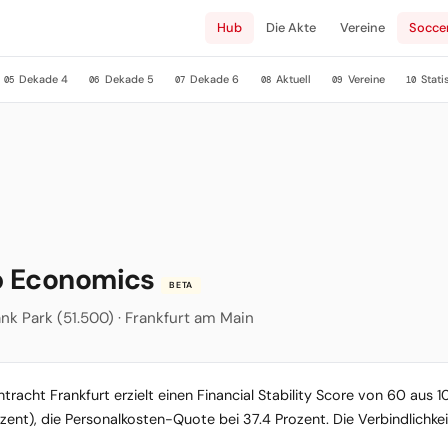
Hub
Die Akte
Vereine
Socce
Dekade 4
Dekade 5
Dekade 6
Aktuell
Vereine
Stati
05
06
07
08
09
10
ub Economics
BETA
Bank Park (51.500) · Frankfurt am Main
ntracht Frankfurt erzielt einen Financial Stability Score von 60 aus 
Prozent), die Personalkosten-Quote bei 37.4 Prozent. Die Verbindlich