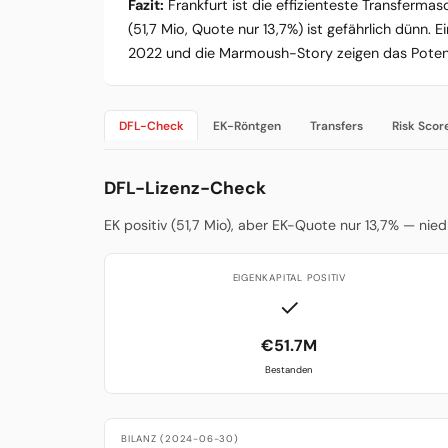
Fazit:
Frankfurt ist die effizienteste Transfermas
(51,7 Mio, Quote nur 13,7%) ist gefährlich dünn. 
2022 und die Marmoush-Story zeigen das Potenzia
DFL-Check
EK-Röntgen
Transfers
Risk Scor
DFL-Lizenz-Check
EK positiv (51,7 Mio), aber EK-Quote nur 13,7% — nie
EIGENKAPITAL POSITIV
✓
€51.7M
Bestanden
BILANZ (2024-06-30)