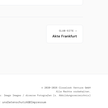
CLUB-SITE →
Akte Frankfurt
© 2020–2026 Closelook Venture GmbH
Alle Rechte vorbehalten.
s: Imago Images / diverse Fotografen (s. Abbildungsverzeichnis)
r uns
Datenschutz
AGB
Impressum