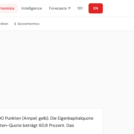
rnomics
Intelligence
Forecasts ↗
101
EN
stiken
Soccernomics
$
100 Punkten (Ampel: gelb). Die Eigenkapitalquote
keiten-Quote beträgt 60.8 Prozent. Das