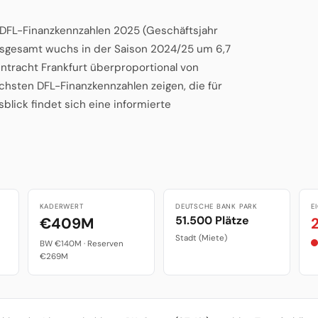
n DFL-Finanzkennzahlen 2025 (Geschäftsjahr
insgesamt wuchs in der Saison 2024/25 um 6,7
intracht Frankfurt überproportional von
hsten DFL-Finanzkennzahlen zeigen, die für
lick findet sich eine informierte
KADERWERT
DEUTSCHE BANK PARK
E
51.500 Plätze
€409M
Stadt (Miete)
BW €140M · Reserven
€269M