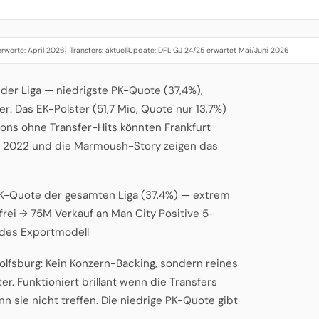
rwerte: April 2026
Transfers: aktuell
Update: DFL GJ 24/25 erwartet Mai/Juni 2026
·
·
 der Liga — niedrigste PK-Quote (37,4%),
er: Das EK-Polster (51,7 Mio, Quote nur 13,7%)
isons ohne Transfer-Hits könnten Frankfurt
häe 2022 und die Marmoush-Story zeigen das
 PK-Quote der gesamten Liga (37,4%) — extrem
frei → 75M Verkauf an Man City Positive 5-
ndes Exportmodell
lfsburg: Kein Konzern-Backing, sondern reines
. Funktioniert brillant wenn die Transfers
nn sie nicht treffen. Die niedrige PK-Quote gibt