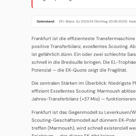
Datenstand:
DFL-Bilanz: GJ 2023/24 (Stichtag 30.06.2024)
Kade
·
Frankfurt ist die effizienteste Transfermaschine
positive Transferbilanz, exzellentes Scouting. Ab
ist gefährlich dünn. Ein oder zwei schlechte Sa
schnell in die Bredouille bringen. Die EL-Trop
Potenzial — die EK-Quote zeigt die Fragilität.
Die zentralen Stärken im Überblick: Niedrigste
effizient Exzellentes Scouting: Marmoush ablöse
Jahres-Transferbilanz (+37 Mio) — funktioniere
Frankfurt ist das Gegenmodell zu Leverkusen/Wo
Scouting-Geschäftsmodell auf dünnem EK-Polster
treffen (Marmoush), wird schnell existenziell we
Spielraum — das dünne EK gibt keinen.