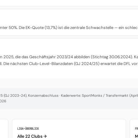
n unter 50%. Die EK-Quote (13,7%) ist die zentrale Schwachstelle — ein schle
 2025, die das Geschäftsjahr 2023/24 abbilden (Stichtag 30.06.2024). Kade
l. Die nächsten Club-Level-Bilanzdaten (GJ 2024/25) erwartet die DFL vor
 (GJ 2023-24), Konzernabschluss · Kaderwerte: SportMonks / Transfermarkt (April 
2026
LIGA-ÜBERBLICK
F
Alle 22 Clubs →
M