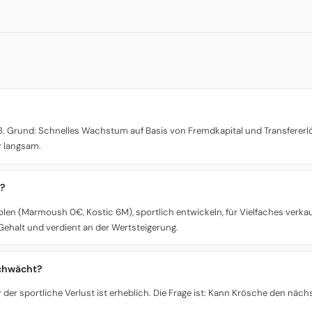
 8. Grund: Schnelles Wachstum auf Basis von Fremdkapital und Transfererlö
r langsam.
l?
 holen (Marmoush 0€, Kostic 6M), sportlich entwickeln, für Vielfaches ve
g Gehalt und verdient an der Wertsteigerung.
schwächt?
aber der sportliche Verlust ist erheblich. Die Frage ist: Kann Krösche den 