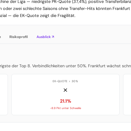
chine der Liga — niedrigste PK-Quote (37,4%), positive Transferbilan
Ein oder zwei schlechte Saisons ohne Transfer-Hits könnten Frankfurt 
l — die EK-Quote zeigt die Fragilität.
e
Risikoprofil
Ausblick ↗
drigste der Top 8. Verbindlichkeiten unter 50%. Frankfurt wächst schn
EK-QUOTE > 30%
✗
21.1%
-8.9 Pkt unter Schwelle