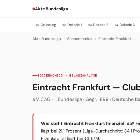
Akte Bundesliga
Gründung
Dekade 1
Dekade 2
Dekade 3
01
02
03
04
Akte Bundesliga
›
Soccernomics
›
Eintracht Frankfurt
SOCCERNOMICS · BILANZANALYSE
Eintracht Frankfurt — Cl
e.V. / AG · 1. Bundesliga · Gegr. 1899 · Deutsche 
Wie steht Eintracht Frankfurt finanziell da?
Ei
liegt bei 21.1 Prozent (Liga-Durchschnitt: 34,1 
Eigenkapital liegt bei €51.7M.