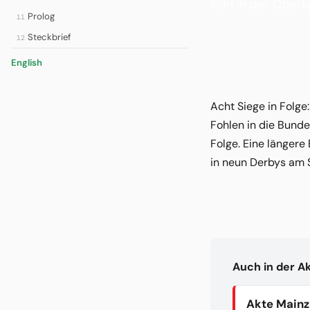
Köln in der Oberli
Prolog
11
Steckbrief
12
English
Acht Siege in Folge
Fohlen in die Bunde
Folge. Eine längere
in neun Derbys am S
Auch in der A
Akte Mainz