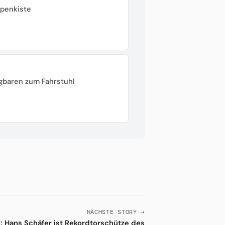
ppenkiste
gbaren zum Fahrstuhl
NÄCHSTE STORY →
e: Hans Schäfer ist Rekordtorschütze des