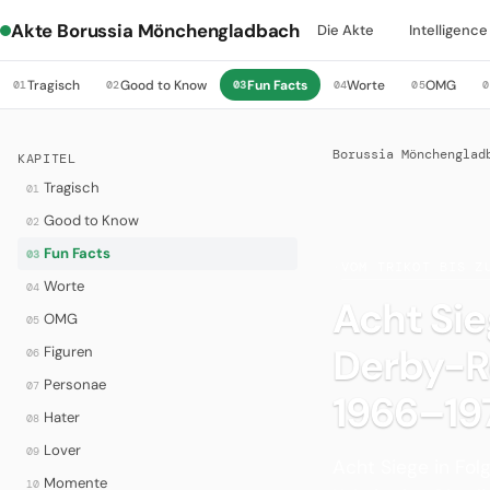
Akte Borussia Mönchengladbach
Die Akte
Intelligence
Tragisch
Good to Know
Fun Facts
Worte
OMG
01
02
03
04
05
0
Borussia Mönchenglad
KAPITEL
Tragisch
01
Good to Know
02
Fun Facts
03
·
VOM TRIKOT BIS Z
Worte
04
Acht Sie
OMG
05
Derby-R
Figuren
06
Personae
07
1966–19
Hater
08
Lover
09
Acht Siege in Fol
Momente
10