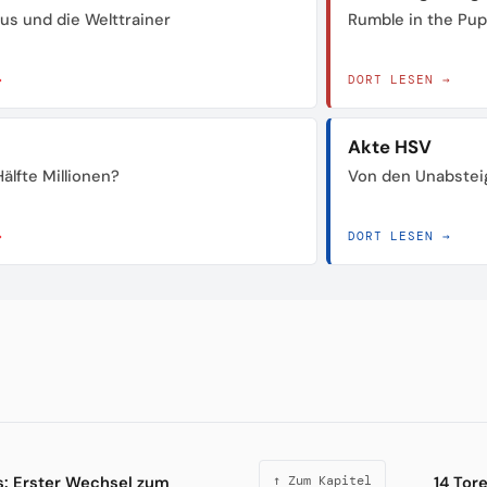
us und die Welttrainer
Rumble in the Pu
→
DORT LESEN →
Akte HSV
älfte Millionen?
Von den Unabstei
→
DORT LESEN →
s: Erster Wechsel zum
14 Tor
↑ Zum Kapitel