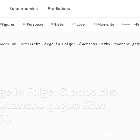
Soccernomics
Predictions
Figuren
Personae
Hater
Lover
Momente
Pr
6
07
08
09
10
Annex A
bach
›
Fun Facts
›
Acht Siege in Folge: Gladbachs Derby-Revanche geg
UM POKAL
ge in Folge: Gladbachs
evanche gegen Köln
70
ge: Borussia hat die ersten sieben Duelle gegen