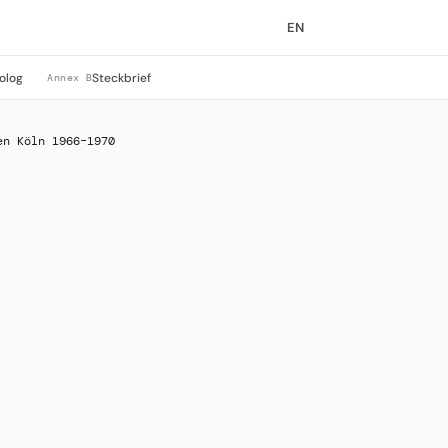
EN
olog
Steckbrief
Annex B
en Köln 1966–1970