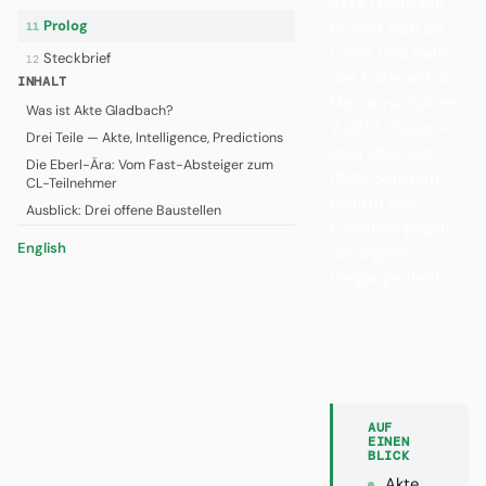
Akte Gladbach
Prolog
richtet sich an
11
Lover und Hater
Steckbrief
12
der Fohlenelf. 5
INHALT
Meisterschaften,
Was ist Akte Gladbach?
2 UEFA-Cups —
Drei Teile — Akte, Intelligence, Predictions
aber alles vor
Die Eberl-Ära: Vom Fast-Absteiger zum
1980. Seitdem
CL-Teilnehmer
kämpft die
Ausblick: Drei offene Baustellen
Fohlenelf gegen
English
die eigene
Vergangenheit.
AUF
EINEN
BLICK
Akte