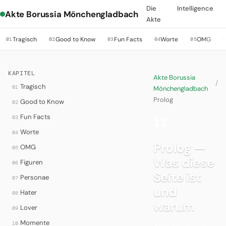
Die
Intelligence
Akte Borussia Mönchengladbach
Akte
Tragisch
Good to Know
Fun Facts
Worte
OMG
01
02
03
04
05
KAPITEL
Akte Borussia
/
Tragisch
01
Mönchengladbach
Prolog
Good to Know
02
Fun Facts
03
11
·
Worte
04
Prolog —
OMG
05
Was diese
Figuren
06
Seite ist
Personae
07
und
Hater
08
warum
Lover
09
Momente
10