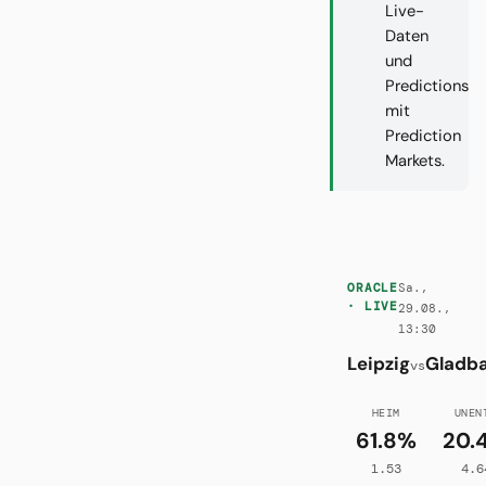
Live-
Daten
und
Predictions
mit
Prediction
Markets.
Sa.,
ORACLE
· LIVE
29.08.,
13:30
Leipzig
Gladb
vs
HEIM
UNEN
61.8%
20.
1.53
4.6