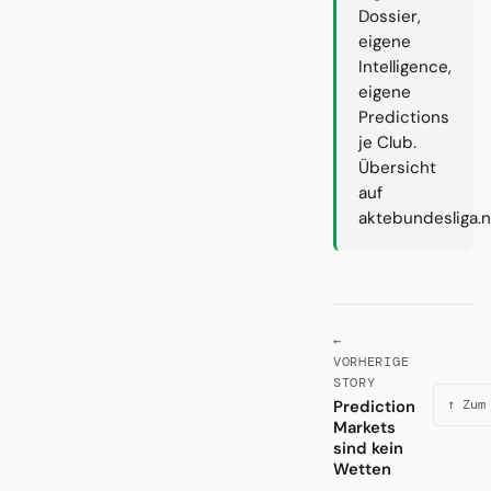
Dossier,
eigene
Intelligence,
eigene
Predictions
je Club.
Übersicht
auf
aktebundesliga.n
←
VORHERIGE
STORY
Prediction
↑ Zum
Markets
sind kein
Wetten