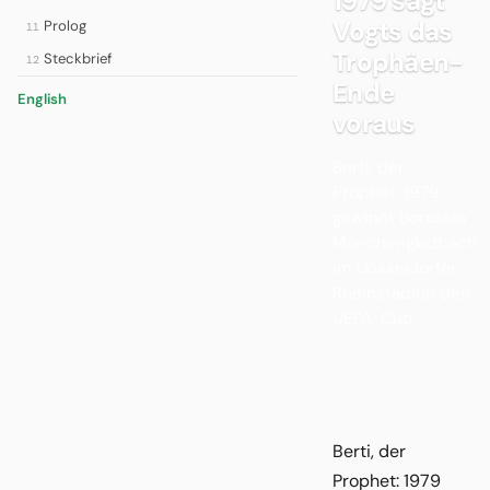
1979 sagt
Vogts das
Prolog
11
Trophäen-
Steckbrief
12
Ende
English
voraus
Berti, der
Prophet: 1979
gewinnt Borussia
Mönchengladbach
im Düsseldorfer
Rheinstadion den
UEFA-Cup.
Berti, der
Prophet: 1979