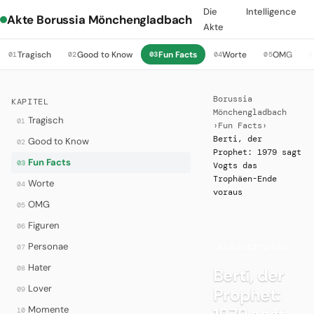
Die
Intelligence
Akte Borussia Mönchengladbach
Akte
Tragisch
Good to Know
Fun Facts
Worte
OMG
01
02
03
04
05
0
Borussia
KAPITEL
Mönchengladbach
Tragisch
01
›
Fun Facts
›
Berti, der
Good to Know
02
Prophet: 1979 sagt
Fun Facts
03
Vogts das
Trophäen-Ende
Worte
04
voraus
OMG
05
Figuren
06
Personae
07
·
KURIOSITÄTEN
Hater
08
Berti, der
Lover
Prophet:
09
Momente
10