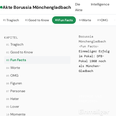
Die
Intelligence
Akte Borussia Mönchengladbach
Akte
Tragisch
Good to Know
Fun Facts
Worte
OMG
01
02
03
04
05
0
Borussia
KAPITEL
Mönchengladbach
Tragisch
01
›
Fun Facts
›
Einmaliger Erfolg
Good to Know
02
im Pokal: DFB-
Fun Facts
03
Pokal 1960 noch
als München-
Worte
04
Gladbach
OMG
05
Figuren
06
Personae
07
·
REKORDE UND
Hater
08
PREMIEREN
Lover
09
Einmaliger
Momente
10