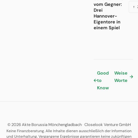
vom Gegner:
↑ 
Drei
Hannover-
Eigentore in
einem Spiel
Good
Weise
→
←
to
Worte
Know
© 2026 Akte Borussia Mönchengladbach
·
Closelook Venture GmbH
Keine Finanzberatung. Alle Inhalte dienen ausschließlich der Information
und Unterhaltung. Vergangene Ergebnisse garantieren keine zukünftigen