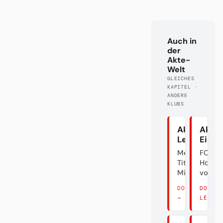
Auch in
der
Akte-
Welt
GLEICHES
KAPITEL ·
ANDERE
KLUBS
Akte
Akte
Leverkuse
Eintr
Meister.
FC
Titel? Äh...
Holly
Mist.
vom M
DORT LESEN
DORT
→
LESEN