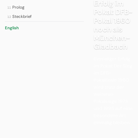
Erfolg im
Prolog
11
Pokal: DFB-
Steckbrief
12
Pokal 1960
noch als
English
München-
Gladbach
Einmaliger Erfolg
im Pokal: Der Sieg
im DFB-
Pokalfinale 1960
wird trotz der
weiteren
Pokalsiege 1973
und 1995 auf eine
besondere Art
einmalig bleiben.