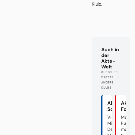
Klub.
Auch in
der
Akte-
Welt
GLEICHES
KAPITEL ·
ANDERE
KLUBS
Akte
Akte
Schalke
Fortu
Vier
Mal
Minuten
Punk,
Deutscher
mal