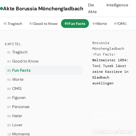
Die
Intelligence
Akte Borussia Mönchengladbach
Akte
Tragisch
Good to Know
Fun Facts
Worte
OMG
01
02
03
04
05
0
Borussia
KAPITEL
Mönchengladbach
Tragisch
01
›
Fun Facts
›
Weltmeister 1954:
Good to Know
02
Toni Turek lässt
Fun Facts
03
seine Karriere in
Gladbach
Worte
04
ausklingen
OMG
05
Figuren
06
Personae
07
·
REKORDE UND
Hater
08
PREMIEREN
Lover
09
Weltmeister
Momente
10