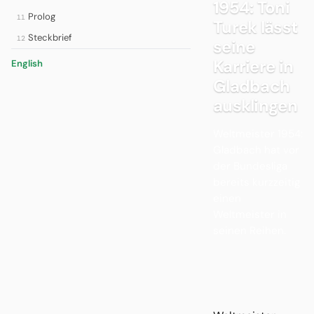
1954: Toni
Prolog
11
Turek lässt
Steckbrief
12
seine
Karriere in
English
Gladbach
ausklingen
Weltmeister 1954:
Gladbach hat vor
der Bundesliga
bereits kurzzeitig
einen
Weltmeister in
seinen Reihen.