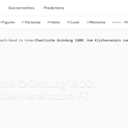
Soccernomics
Predictions
Figuren
Personae
Hater
Lover
Momente
P
06
07
08
09
10
Annex A
bach
›
Good to Know
›
Chaotische Gründung 1900: Vom Kirchenverein zu
DUNG
che Gründung 1900:
chenverein zum FK
a
reten kurz vor 1900 aus dem örtlichen Sportverein