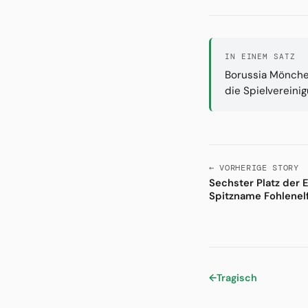
IN EINEM SATZ
Borussia Mönchen
die Spielvereini
← VORHERIGE STORY
Sechster Platz der 
Spitzname Fohlenel
←
Tragisch