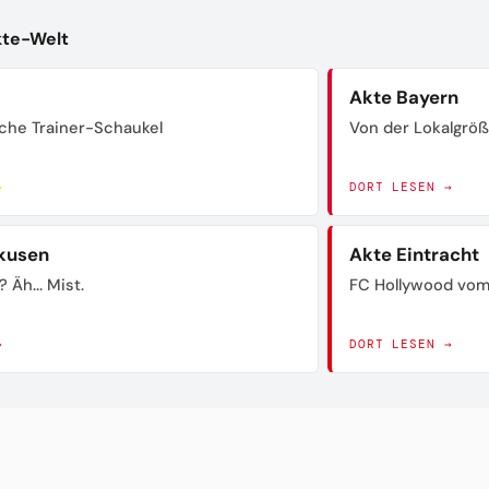
kte-Welt
Akte Bayern
sche Trainer-Schaukel
Von der Lokalgrö
→
DORT LESEN →
kusen
Akte Eintracht
? Äh... Mist.
FC Hollywood vom
→
DORT LESEN →