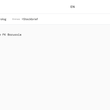
EN
rolog
Steckbrief
Annex B
m FK Borussia