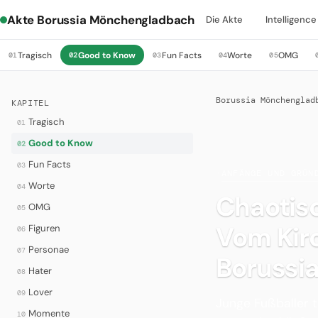
Akte Borussia Mönchengladbach
Die Akte
Intelligence
Tragisch
Good to Know
Fun Facts
Worte
OMG
01
02
03
04
05
Borussia Mönchenglad
KAPITEL
Tragisch
01
Good to Know
02
Fun Facts
03
·
ANFÄNGE UND GRÜN
Worte
04
Chaotis
OMG
05
Vom Kir
Figuren
06
Personae
07
Borussi
Hater
08
Lover
09
Junge Fußballer t
Momente
10