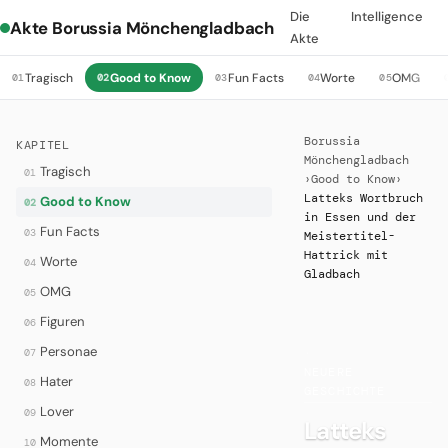
Die
Intelligence
Akte Borussia Mönchengladbach
Akte
Tragisch
Good to Know
Fun Facts
Worte
OMG
01
02
03
04
05
Borussia
KAPITEL
Mönchengladbach
Tragisch
01
›
Good to Know
›
Latteks Wortbruch
Good to Know
02
in Essen und der
Fun Facts
03
Meistertitel-
Hattrick mit
Worte
04
Gladbach
OMG
05
Figuren
06
Personae
07
·
NEUERE
Hater
08
GESCHICHTE
Lover
09
Latteks
Momente
10