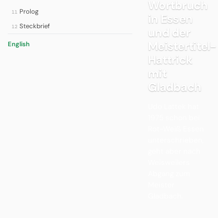
Wortbruch
Prolog
11
in Essen
Steckbrief
12
und der
Meistertitel-
English
Hattrick
mit
Gladbach
Udo Lattek hat
1975 schon bei
Rot-Weiß Essen
unterschrieben,
geht aber nach
Weisweilers
Abgang zum
Meister
Gladbach.