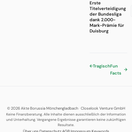
Erste
Titelverteidigung
der Bundesliga
dank 2.000-
Mark-Prämie für
Duisburg
←
Tragisch
Fun
→
Facts
© 2026 Akte Borussia Mönchengladbach
·
Closelook Venture GmbH
Keine Finanzberatung. Alle Inhalte dienen ausschließlich der Information
und Unterhaltung. Vergangene Ergebnisse garantieren keine zukünftigen
Resultate.
·
·
·
·
Über uns
Datenschutz
AGB
Impressum
Keywords