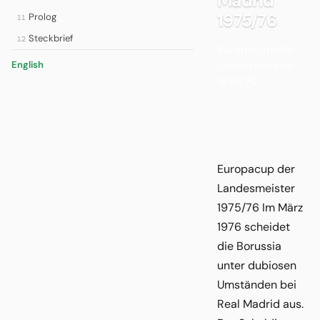
Madrid
1975/76
Prolog
11
Steckbrief
12
Europacup der
Landesmeister
English
1975/76...
Europacup der
Landesmeister
1975/76 Im März
1976 scheidet
die Borussia
unter dubiosen
Umständen bei
Real Madrid aus.