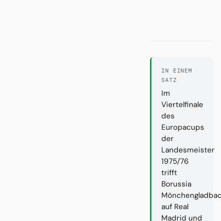
IN EINEM
SATZ
Im
Viertelfinale
des
Europacups
der
Landesmeister
1975/76
trifft
Borussia
Mönchengladba
auf Real
Madrid und