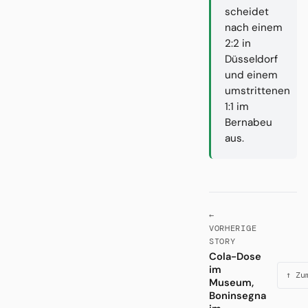
scheidet
nach einem
2:2 in
Düsseldorf
und einem
umstrittenen
1:1 im
Bernabeu
aus.
←
VORHERIGE
STORY
Cola-Dose
im
↑ Zu
Museum,
Boninsegna