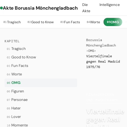
Die
Intelligence
Akte Borussia Mönchengladbach
Akte
Tragisch
Good to Know
Fun Facts
Worte
OMG
01
02
03
04
05
Borussia
KAPITEL
Mönchengladbach
Tragisch
01
›
OMG
›
Viertelfinale
Good to Know
02
gegen Real Madrid
Fun Facts
03
1975/76
Worte
04
OMG
05
·
Figuren
06
FINANZKRISEN
Personae
07
UND MACHTKAMPF
Hater
08
Viertelfinale
Lover
gegen Real
09
Momente
10