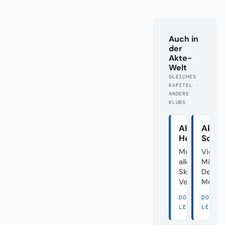
Auch in
der
Akte-
Welt
GLEICHES
KAPITEL ·
ANDERE
KLUBS
Akte
Akte
Hertha
Schal
Mutter
Vier
aller
Minut
Skandal-
Deuts
Vereine
Meist
DORT
DORT
LESEN →
LESEN