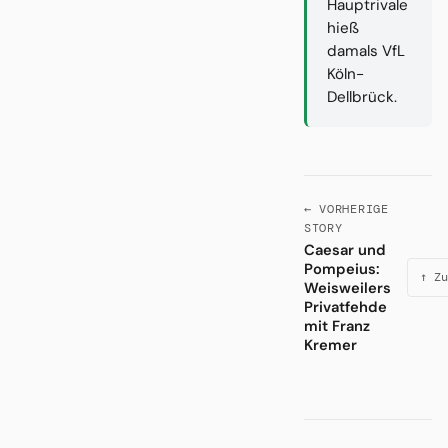
Hauptrivale
hieß
damals VfL
Köln-
Dellbrück.
← VORHERIGE
STORY
Caesar und
Pompeius:
↑ Zu
Weisweilers
Privatfehde
mit Franz
Kremer