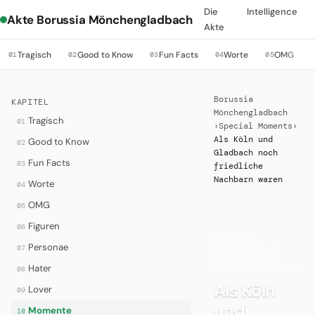
Die
Intelligence
Akte Borussia Mönchengladbach
Akte
Tragisch
Good to Know
Fun Facts
Worte
OMG
01
02
03
04
05
Borussia
KAPITEL
Mönchengladbach
Tragisch
01
›
Special Moments
›
Als Köln und
Good to Know
02
Gladbach noch
Fun Facts
03
friedliche
Nachbarn waren
Worte
04
OMG
05
Figuren
06
MOMENTE
·
Personae
07
DRAMATISCHE
WENDEPUNKTE
Hater
08
Als Köln
Lover
09
und
Momente
10