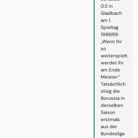
0:3 in
Gladbach
am 1.
Spieltag
1988/89:
„Wenn Ihr
so
weiterspielt,
werdet Ihr
am Ende
Meister.“
Tatsächlich
stieg die
Borussia in
derselben
Saison
erstmals
aus der
Bundesliga