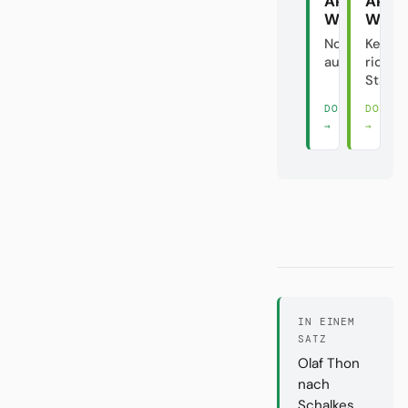
Akte
Akte
Werder
Wolfs
Noch nicht
Keine
ausverkauft
richti
Stadt?
DORT LESEN
DORT 
→
→
IN EINEM
SATZ
Olaf Thon
nach
Schalkes