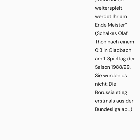
weiterspielt,
werdet Ihr am
Ende Meister“
(Schalkes Olaf
Thon nach einem
0:3 in Gladbach
am 1. Spieltag der
Saison 1988/99.
Sie wurden es
nicht: Die
Borussia stieg
erstmals aus der
Bundesliga ab…)