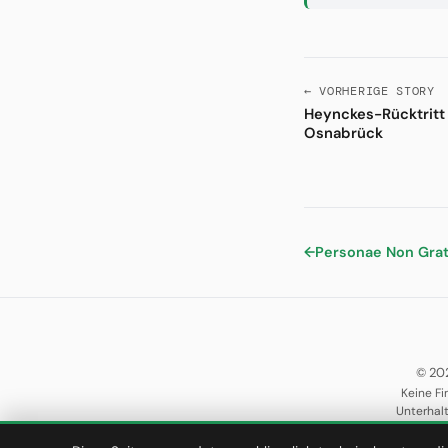
← VORHERIGE STORY
Heynckes-Rücktritt
Osnabrück
←
Personae Non Gra
© 20
Keine Fi
Unterhal