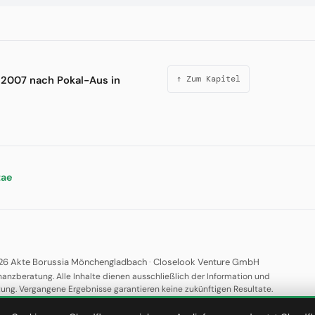
 2007 nach Pokal-Aus in
↑ Zum Kapitel
tae
26 Akte Borussia Mönchengladbach
·
Closelook Venture GmbH
nanzberatung. Alle Inhalte dienen ausschließlich der Information und
tung. Vergangene Ergebnisse garantieren keine zukünftigen Resultate.
·
·
·
·
Über uns
Datenschutz
AGB
Impressum
Keywords