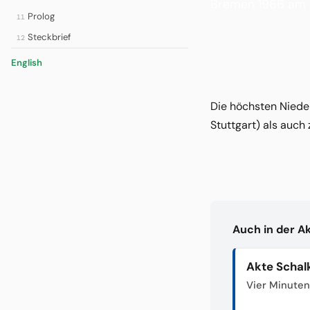
Bremen 1966 am B
Prolog
11
Steckbrief
12
English
Die höchsten Nieder
Stuttgart) als auch
Auch in der A
Akte Schal
Vier Minuten