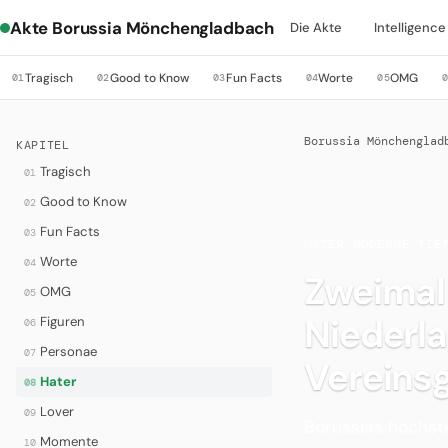
Akte Borussia Mönchengladbach
Die Akte
Intelligence
Tragisch
Good to Know
Fun Facts
Worte
OMG
01
02
03
04
05
Borussia Mönchenglad
KAPITEL
Tragisch
01
Good to Know
02
Fun Facts
03
HATER
·
MODERNE TIE
Worte
04
Zweimal 
OMG
05
Niederl
Figuren
06
Personae
07
Vereins
Hater
08
Lover
09
Borussias höchste
Momente
10