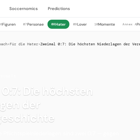
Soccernomics
Predictions
Figuren
Personae
Hater
Lover
Momente
P
06
07
08
09
10
Annex A
bach
›
Für die Hater
›
Zweimal 0:7: Die höchsten Niederlagen der Ver
FPUNKTE
0:7: Die höchsten
agen der
geschichte
 Pflichtspielniederlagen sind zwei 0:7 — gegen