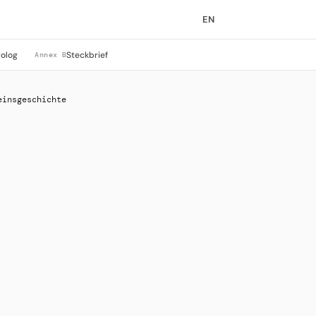
EN
rolog
Steckbrief
Annex B
einsgeschichte