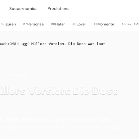
Soccernomics
Predictions
Figuren
Personae
Hater
Lover
Momente
P
06
07
08
09
10
Annex A
bach
›
OMG
›
Luggi Müllers Version: Die Dose war leer
 MACHTKAMPF
llers Version: Die Dose
g Müller erinnert sich, gegen die leere Dose
 — Boninsegna habe sich auf Zuruf fallen lassen.