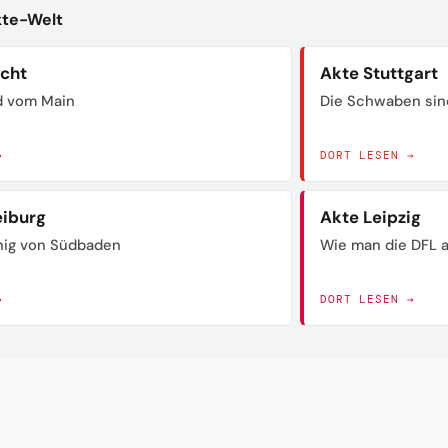
kte-Welt
acht
Akte Stuttgart
d vom Main
Die Schwaben sin
→
DORT LESEN →
eiburg
Akte Leipzig
nig von Südbaden
Wie man die DFL a
→
DORT LESEN →