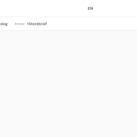
EN
rolog
Steckbrief
Annex B