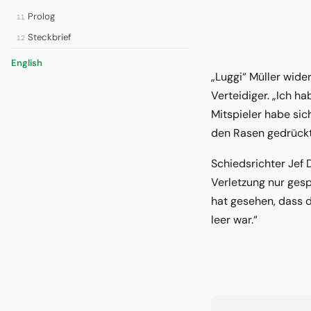
Prolog
11
Steckbrief
12
English
„Luggi“ Müller wide
Verteidiger. „Ich h
Mitspieler habe sic
den Rasen gedrückt
Schiedsrichter Jef
Verletzung nur gesp
hat gesehen, dass d
leer war.“