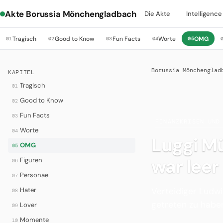
Akte Borussia Mönchengladbach
Die Akte
Intelligence
Tragisch
Good to Know
Fun Facts
Worte
OMG
01
02
03
04
05
Borussia Mönchenglad
KAPITEL
Tragisch
01
Good to Know
02
Fun Facts
03
·
FINANZKRISEN UND
Worte
04
Luggi Mü
OMG
05
war leer
Figuren
06
Personae
07
Verteidiger Ludwi
Hater
08
getreten zu haben
Lover
09
Momente
10