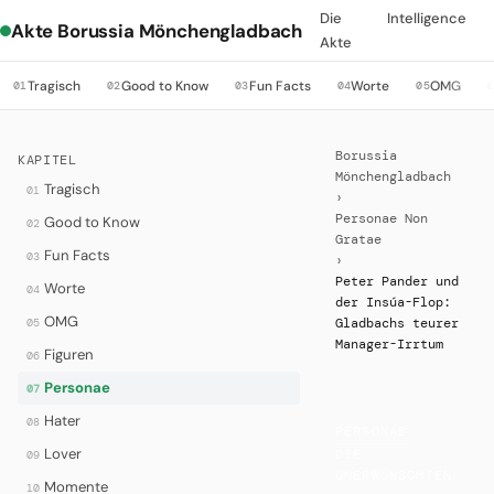
Die
Intelligence
Akte Borussia Mönchengladbach
Akte
Tragisch
Good to Know
Fun Facts
Worte
OMG
01
02
03
04
05
Borussia
KAPITEL
Mönchengladbach
Tragisch
01
›
Personae Non
Good to Know
02
Gratae
Fun Facts
03
›
Peter Pander und
Worte
04
der Insúa-Flop:
OMG
05
Gladbachs teurer
Manager-Irrtum
Figuren
06
Personae
07
Hater
08
PERSONAE
·
Lover
DIE
09
UNERWÜNSCHTEN
Momente
10