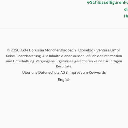
←
Schlüsselfiguren
F
d
H
© 2026 Akte Borussia Mönchengladbach
·
Closelook Venture GmbH
Keine Finanzberatung. Alle Inhalte dienen ausschließlich der Information
und Unterhaltung. Vergangene Ergebnisse garantieren keine zukünftigen
Resultate.
·
·
·
·
Über uns
Datenschutz
AGB
Impressum
Keywords
English