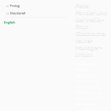
Peter
Prolog
11
Pander und
Steckbrief
12
der Insúa-
English
Flop:
Gladbachs
teurer
Manager-
Irrtum
Pander macht
aus der
talentstolzen
Borussia ein
„Kaufhaus des
Westens“ — am
Ende steht 2007
der zweite
Zweitliga-Abstieg.