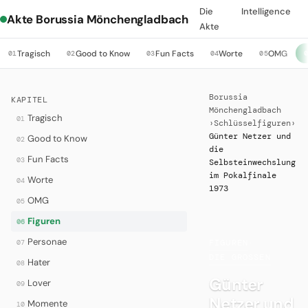
Die
Intelligence
Akte Borussia Mönchengladbach
Akte
Tragisch
Good to Know
Fun Facts
Worte
OMG
01
02
03
04
05
Borussia
KAPITEL
Mönchengladbach
Tragisch
01
›
Schlüsselfiguren
›
Günter Netzer und
Good to Know
02
die
Fun Facts
03
Selbsteinwechslung
im Pokalfinale
Worte
04
1973
OMG
05
Figuren
06
Personae
07
FIGUREN
·
DIE GROSSEN
Hater
08
Günter
Lover
09
Netzer und
Momente
10