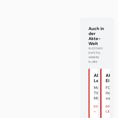
Auch in
der
Akte-
Welt
GLEICHES
KAPITEL ·
ANDERE
KLUBS
Akte
Akte
Leverkuse
Eintr
Meister.
FC
Titel? Äh...
Holly
Mist.
vom M
DORT LESEN
DORT
→
LESEN