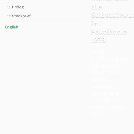
die
Prolog
11
Selbsteinwe
Steckbrief
12
im
English
Pokalfinale
1973
Im DFB-
Pokalfinale gegen
Köln setzt sich
Netzer über
Trainer
Weisweiler
hinweg, bringt
sich selbst und
entscheidet das
Spiel.